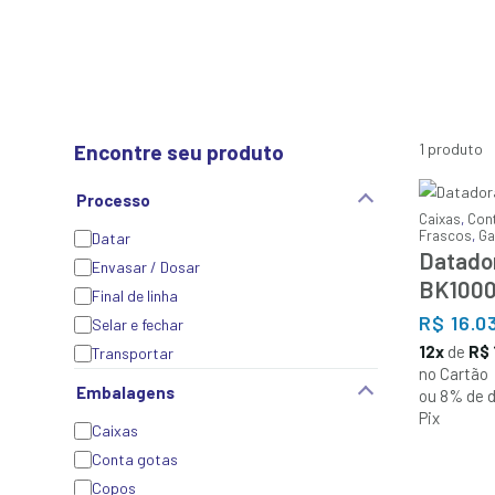
Encontre seu produto
1 produto
Processo
Caixas
,
Con
Frascos
,
Ga
Datar
Datador
Envasar / Dosar
BK100
Final de linha
R$
16.0
Selar e fechar
12x
de
R$ 
Transportar
no Cartão
Embalagens
ou 8% de d
Pix
Caixas
Conta gotas
Copos