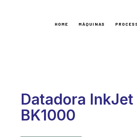
HOME
MÁQUINAS
PROCES
Datadora InkJet 
BK1000