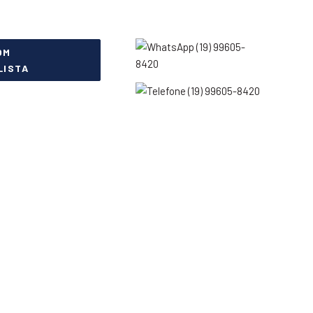
(19) 99605-
OM
8420
LISTA
(19) 99605-8420