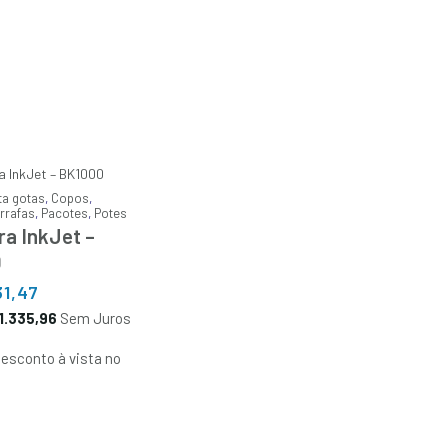
ta gotas
,
Copos
,
rrafas
,
Pacotes
,
Potes
a InkJet –
0
31,47
1.335,96
Sem Juros
esconto à vista no