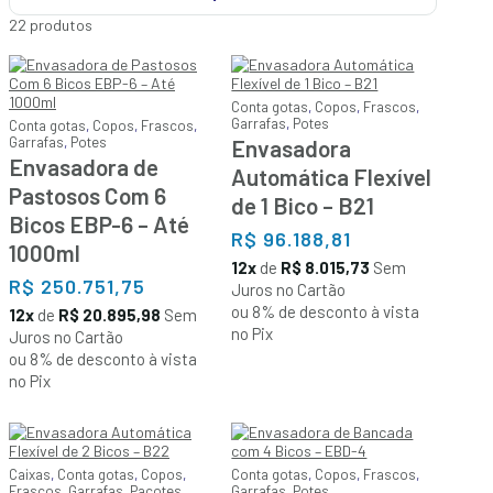
22 produtos
Conta gotas
,
Copos
,
Frascos
,
Garrafas
,
Potes
Conta gotas
,
Copos
,
Frascos
,
Garrafas
,
Potes
Envasadora
Envasadora de
Automática Flexível
Pastosos Com 6
de 1 Bico – B21
Bicos EBP-6 – Até
R$
96.188,81
1000ml
12x
de
R$ 8.015,73
Sem
R$
250.751,75
Juros no Cartão
ou 8% de desconto à vista
12x
de
R$ 20.895,98
Sem
no Pix
Juros no Cartão
ou 8% de desconto à vista
no Pix
Caixas
,
Conta gotas
,
Copos
,
Conta gotas
,
Copos
,
Frascos
,
Frascos
,
Garrafas
,
Pacotes
,
Garrafas
,
Potes