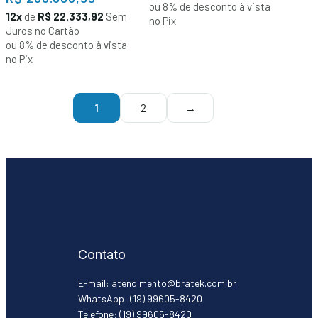
ou 8% de desconto à vista
12x
de
R$ 22.333,92
Sem
no Pix
Juros no Cartão
ou 8% de desconto à vista
no Pix
1
2
→
Contato
E-mail: atendimento@bratek.com.br
WhatsApp: (19) 99605-8420
Telefone: (19) 99605-8420