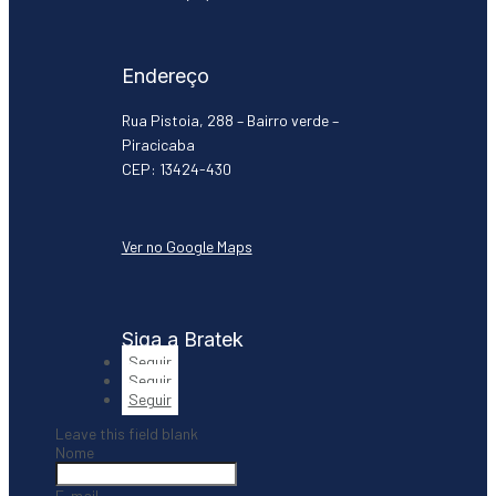
Endereço
Rua Pistoia, 288 – Bairro verde –
Piracicaba
CEP: 13424-430
Ver no Google Maps
Siga a Bratek
Seguir
Seguir
Seguir
Leave this field blank
Nome
E-mail