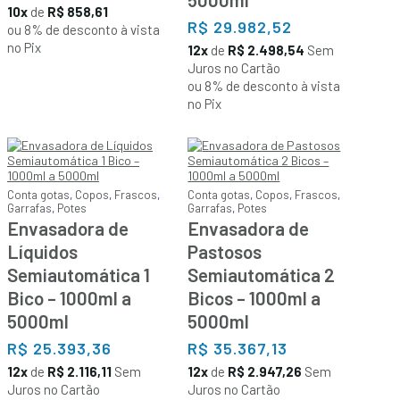
10x
de
R$ 858,61
R$
29.982,52
ou 8% de desconto à vista
no Pix
12x
de
R$ 2.498,54
Sem
Juros no Cartão
ou 8% de desconto à vista
no Pix
Conta gotas
,
Copos
,
Frascos
,
Conta gotas
,
Copos
,
Frascos
,
Garrafas
,
Potes
Garrafas
,
Potes
Envasadora de
Envasadora de
Líquidos
Pastosos
Semiautomática 1
Semiautomática 2
Bico – 1000ml a
Bicos – 1000ml a
5000ml
5000ml
R$
25.393,36
R$
35.367,13
12x
de
R$ 2.116,11
Sem
12x
de
R$ 2.947,26
Sem
Juros no Cartão
Juros no Cartão