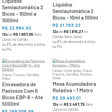
Líquidos
Líquidos
Semiautomática 2
Semiautomática 2
Bicos – 100ml a
Bicos – 10ml a 100ml
1000ml
R$
21.783,22
R$
22.884,62
12x
de
R$ 1.815,27
no
12x
de
R$ 1.907,05
Sem
Cartão Sem Juros
Juros no Cartão
ou 8% de desconto à vista
ou 8% de desconto à vista
no Pix
no Pix
Caixas
,
Conta gotas
,
Copos
,
Frascos
,
Garrafas
,
Pacotes
,
Copos
,
Frascos
,
Garrafas
,
Potes
Potes
Mesa Acumuladora
Envasadora de
Rotativa – 1 Metro
Pastosos Com 6
Bicos EBP-6 – Até
R$
29.493,01
5000ml
12x
de
R$ 2.457,75
Sem
Juros no Cartão
R$
268.006,99