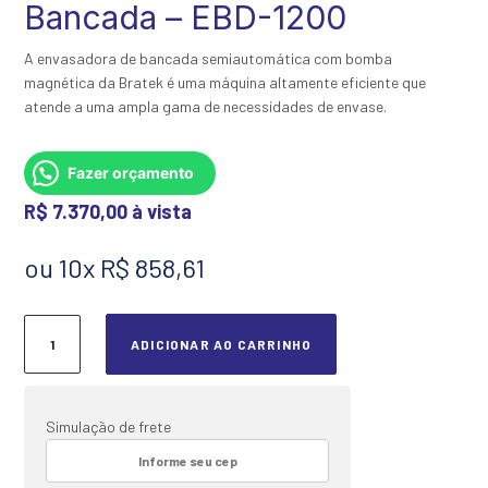
Bancada – EBD-1200
A envasadora de bancada semiautomática com bomba
magnética da Bratek é uma máquina altamente eficiente que
atende a uma ampla gama de necessidades de envase.
Fazer orçamento
R$
7.370,00
ou 10x R$ 858,61
Envasadora
ADICIONAR AO CARRINHO
de
Líquidos
de
Bancada
Simulação de frete
-
EBD-