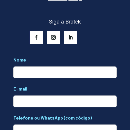
Siga a Bratek
Leave
Nome
this
field
blank
E-mail
Telefone ou WhatsApp (com código)