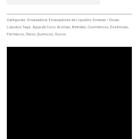
1200
quantidade
Categorias:
Envasadora
,
Envasadoras de Líquidos
,
Envasar / Dosar
,
Líquidos
Tags:
Água de Coco
,
Aromas
,
Bebidas
,
Cosméticos
,
Essências
,
Fármacos
,
Óleos
,
Químicos
,
Sucos