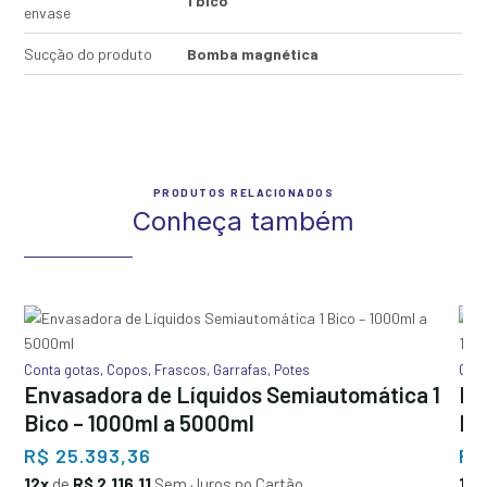
1 bico
envase
Sucção do produto
Bomba magnética
PRODUTOS RELACIONADOS
Conheça também
Conta gotas
,
Copos
,
Frascos
,
Garrafas
,
Potes
Cont
Envasadora de Líquidos Semiautomática 1
En
Bico – 1000ml a 5000ml
Bi
R$
25.393,36
R$
12x
de
R$ 2.116,11
Sem Juros no Cartão
12x