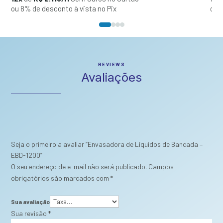
ou 8% de desconto à vista no Pix
ou 
REVIEWS
Avaliações
Seja o primeiro a avaliar “Envasadora de Líquidos de Bancada –
EBD-1200”
O seu endereço de e-mail não será publicado.
Campos
obrigatórios são marcados com
*
Sua avaliação
Sua revisão
*