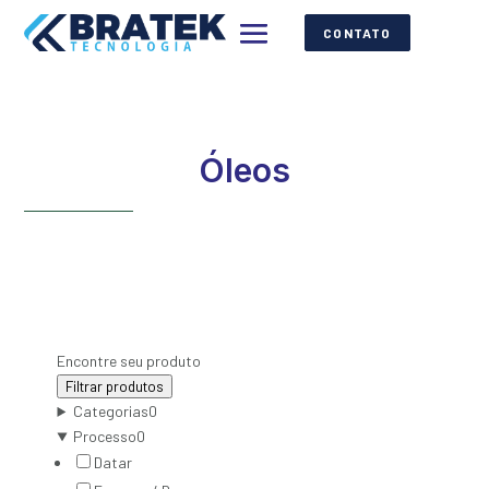
CONTATO
Óleos
Encontre seu produto
Filtrar produtos
Categorias
0
Processo
0
Datar