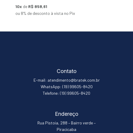
10x
de
R$ 858,61
ou 8% de desconto à vista no Pix
Contato
E-mail: atendimento@bratek.com.br
WhatsApp: (19) 99605-8420
Telefone: (19) 99605-8420
Endereço
Rua Pistoia, 288 – Bairro verde –
Piracicaba