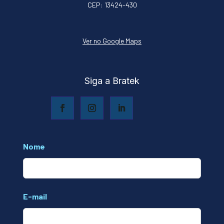
CEP: 13424-430
Ver no Google Maps
Siga a Bratek
Leave
Nome
this
field
blank
E-mail