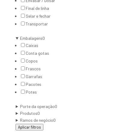
Envasar / Dosar
Final de linha
Selar e fechar
Transportar
Embalagens
0
Caixas
Conta gotas
Copos
Frascos
Garrafas
Pacotes
Potes
Porte da operação
0
Produtos
0
Ramos de negócio
0
Aplicar filtros