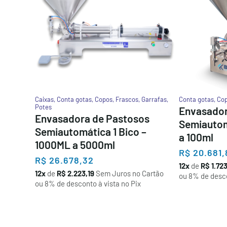
Caixas
,
Conta gotas
,
Copos
,
Frascos
,
Garrafas
,
Conta gotas
,
Co
Potes
Envasador
Envasadora de Pastosos
Semiautom
Semiautomática 1 Bico –
a 100ml
1000ML a 5000ml
R$
20.681,
R$
26.678,32
12x
de
R$ 1.72
12x
de
R$ 2.223,19
Sem Juros no Cartão
ou 8% de desco
ou 8% de desconto à vista no Pix