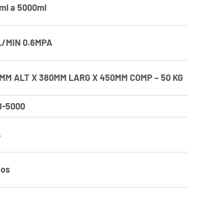
ml a 5000ml
L/MIN 0.6MPA
MM ALT X 380MM LARG X 450MM COMP – 50 KG
B-5000
%
cos