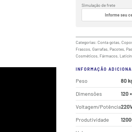
-
Simulação de frete
1000ml
a
5000ml
quantidade
Categorias:
Conta gotas
,
Copo
Frascos
,
Garrafas
,
Pacotes
,
Pa
Cosméticos
,
Fármacos
,
Laticí
INFORMAÇÃO ADICIONA
Peso
80 k
Dimensões
120 
Voltagem/Potência
220
Produtividade
1200