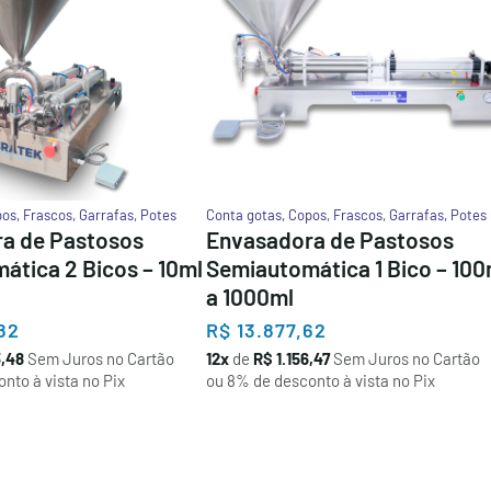
pos
,
Frascos
,
Garrafas
,
Potes
Conta gotas
,
Copos
,
Frascos
,
Garrafas
,
Potes
a de Pastosos
Envasadora de Pastosos
ática 2 Bicos – 10ml
Semiautomática 1 Bico – 100
a 1000ml
82
R$
13.877,62
3,48
Sem Juros no Cartão
12x
de
R$ 1.156,47
Sem Juros no Cartão
nto à vista no Pix
ou 8% de desconto à vista no Pix