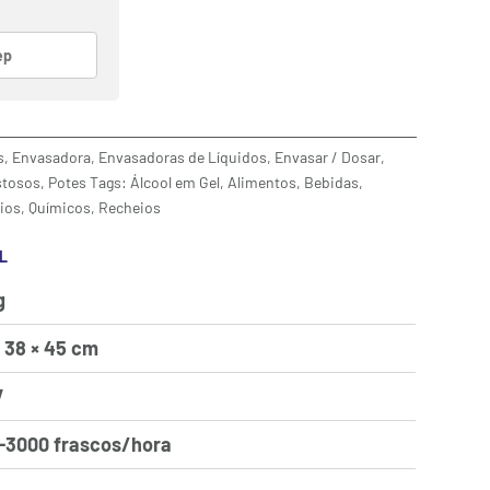
s
,
Envasadora
,
Envasadoras de Líquidos
,
Envasar / Dosar
,
stosos
,
Potes
Tags:
Álcool em Gel
,
Alimentos
,
Bebidas
,
nios
,
Químicos
,
Recheios
L
g
× 38 × 45 cm
V
-3000 frascos/hora