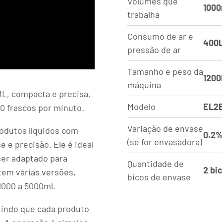
Volumes que
1000
trabalha
Consumo de ar e
400
pressão de ar
Tamanho e peso da
1200
máquina
L, compacta e precisa,
Modelo
EL2
40 frascos por minuto.
Variação de envase
rodutos líquidos com
0.2
(se for envasadora)
 e precisão. Ele é ideal
ser adaptado para
Quantidade de
2 bi
tem várias versões,
bicos de envase
 1000 a 5000ml.
tindo que cada produto