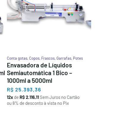
Conta gotas
,
Copos
,
Frascos
,
Garrafas
,
Potes
Envasadora de Líquidos
ml
Semiautomática 1 Bico –
1000ml a 5000ml
R$
25.393,36
12x
de
R$ 2.116,11
Sem Juros no Cartão
ou 8% de desconto à vista no Pix