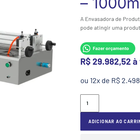
– 1000m
A Envasadora de Produt
pode atingir uma produt
Fazer orçamento
R$
29.982,52
ou 12x de R$ 2.49
Envasadora
de
Líquidos
Semiautomática
ADICIONAR AO CARRI
2
Bicos