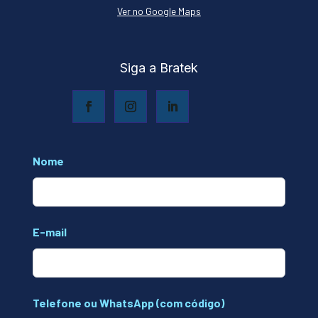
Ver no Google Maps
Siga a Bratek
Leave
Nome
this
field
blank
E-mail
Telefone ou WhatsApp (com código)