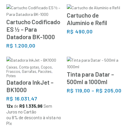
Cartucho de
Cartucho Codificado
Alumínio e Refil
ES ½ – Para
R$
490,00
Datadora BK-1000
R$
1.200,00
Caixas
,
Conta gotas
,
Copos
,
Frascos
,
Garrafas
,
Pacotes
,
Tinta para Datar –
Potes
500ml a 1000ml
Datadora InkJet –
BK1000
Fa
R$
119,00
–
R$
205,00
de
R$
16.031,47
pr
12x
de
R$ 1.335,96
Sem
R$ 
Juros no Cartão
at
ou 8% de desconto à vista no
R$
Pix