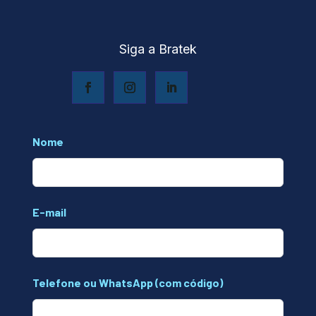
Siga a Bratek
Leave
Nome
this
field
blank
E-mail
Telefone ou WhatsApp (com código)