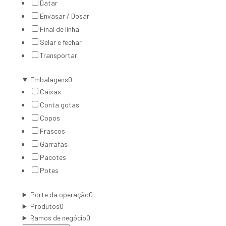
Datar
Envasar / Dosar
Final de linha
Selar e fechar
Transportar
Embalagens
0
Caixas
Conta gotas
Copos
Frascos
Garrafas
Pacotes
Potes
Porte da operação
0
Produtos
0
Ramos de negócio
0