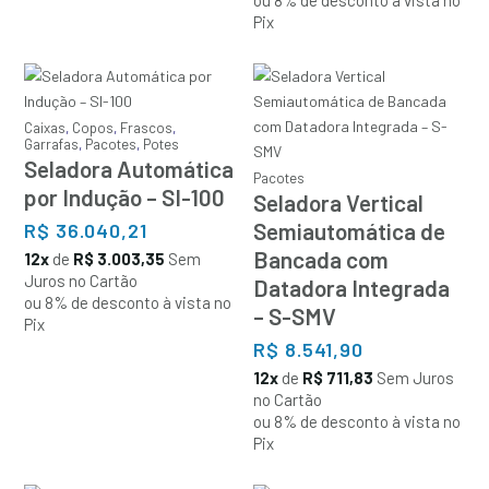
ou 8% de desconto à vista no
Pix
Caixas
,
Copos
,
Frascos
,
Garrafas
,
Pacotes
,
Potes
Seladora Automática
Pacotes
por Indução – SI-100
Seladora Vertical
Semiautomática de
R$
36.040,21
Bancada com
12x
de
R$ 3.003,35
Sem
Juros no Cartão
Datadora Integrada
ou 8% de desconto à vista no
– S-SMV
Pix
R$
8.541,90
12x
de
R$ 711,83
Sem Juros
no Cartão
ou 8% de desconto à vista no
Pix