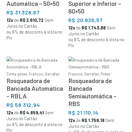
Automática – 50×50
Superior e Inferior –
60×50
R$
31.328,67
R$
20.926,57
12x
de
R$ 2.610,72
Sem
Juros no Cartão
12x
de
R$ 1.743,88
Sem
ou 8% de desconto à vista no
Juros no Cartão
Pix
ou 8% de desconto à vista no
Pix
Conta gotas
,
Frascos
,
Garrafas
Frascos
,
Garrafas
,
Potes
Rosqueadora de
Rosqueadora de
Bancada Automática
Bancada
– RBLA
Semiautomática –
RBS
R$
58.312,94
R$
21.110,14
12x
de
R$ 4.859,41
Sem
Juros no Cartão
12x
de
R$ 1.759,18
Sem
ou 8% de desconto à vista no
Juros no Cartão
Pix