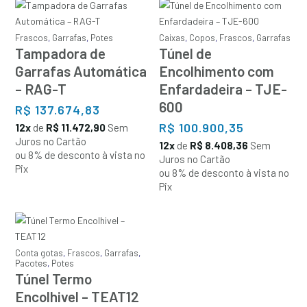
Frascos
,
Garrafas
,
Potes
Caixas
,
Copos
,
Frascos
,
Garrafas
Tampadora de
Túnel de
Garrafas Automática
Encolhimento com
– RAG-T
Enfardadeira – TJE-
600
R$
137.674,83
R$
100.900,35
12x
de
R$ 11.472,90
Sem
Juros no Cartão
12x
de
R$ 8.408,36
Sem
ou 8% de desconto à vista no
Juros no Cartão
Pix
ou 8% de desconto à vista no
Pix
Conta gotas
,
Frascos
,
Garrafas
,
Pacotes
,
Potes
Túnel Termo
Encolhivel – TEAT12