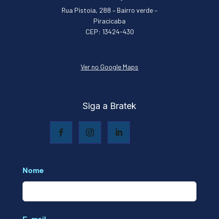
Rua Pistoia, 288 – Bairro verde –
Piracicaba
CEP: 13424-430
Ver no Google Maps
Siga a Bratek
Leave
Nome
this
field
blank
E-mail