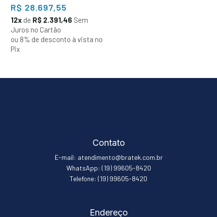
R$
28.697,55
12x
de
R$ 2.391,46
Sem
Juros no Cartão
ou 8% de desconto à vista no
Pix
Contato
E-mail: atendimento@bratek.com.br
WhatsApp: (19) 99605-8420
Telefone: (19) 99605-8420
Endereço