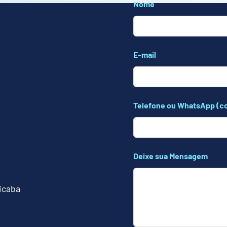
Leave
Nome
this
field
blank
E-mail
Telefone ou WhatsApp (c
Deixe sua Mensagem
cicaba