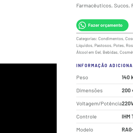
Farmacêuticos, Sucos, 
Fazer orçamento
Categorias:
Condimentos
,
Cos
Líquidos
,
Pastosos
,
Potes
,
Ros
Álcool em Gel
,
Bebidas
,
Cosmét
INFORMAÇÃO ADICIONA
Peso
140 
Dimensões
200 
Voltagem/Potência
220V
Controle
IHM 
Modelo
RAG-