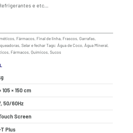
Refrigerantes e etc…
méticos
,
Fármacos
,
Final de linha
,
Frascos
,
Garrafas
,
queadoras
,
Selar e fechar
Tags:
Água de Coco
,
Água Mineral
,
icos
,
Fármacos
,
Químicos
,
Sucos
L
kg
× 105 × 150 cm
, 50/60Hz
Touch Screen
T Plus