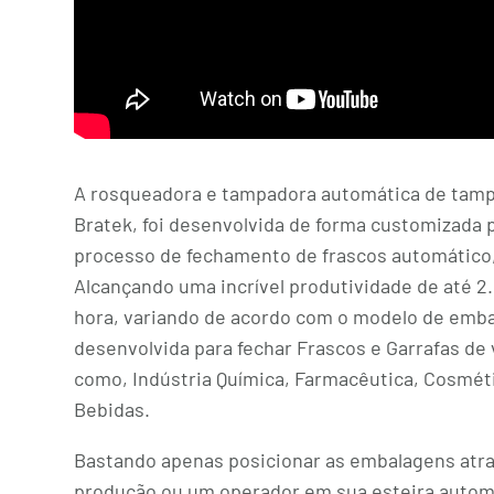
A rosqueadora e tampadora automática de tamp
Bratek, foi desenvolvida de forma customizada 
processo de fechamento de frascos automático,
Alcançando uma incrível produtividade de até 
hora, variando de acordo com o modelo de emba
desenvolvida para fechar Frascos e Garrafas de
como, Indústria Química, Farmacêutica, Cosméti
Bebidas.
Bastando apenas posicionar as embalagens atra
produção ou um operador em sua esteira autom