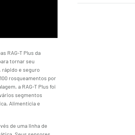
as RAG-T Plus da
para tornar seu
 rápido e seguro
2.100 rosqueamentos por
lagem, a RAG-T Plus foi
 vários segmentos
ca, Alimentícia e
vés de uma linha de
ática. Seus sensores