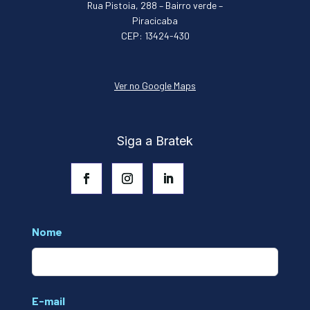
Rua Pistoia, 288 – Bairro verde –
Piracicaba
CEP: 13424-430
Ver no Google Maps
Siga a Bratek
Leave
Nome
this
field
blank
E-mail