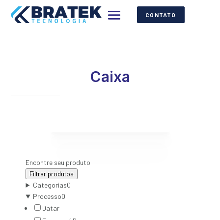
CONTATO
Caixa
Encontre seu produto
Filtrar produtos
Categorias
0
Processo
0
Datar