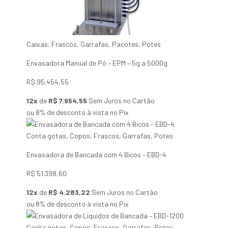
Caixas
,
Frascos
,
Garrafas
,
Pacotes
,
Potes
Envasadora Manual de Pó – EPM – 5g a 5000g
R$
95.454,55
12x
de
R$ 7.954,55
Sem Juros no Cartão
ou 8% de desconto à vista no Pix
Conta gotas
,
Copos
,
Frascos
,
Garrafas
,
Potes
Envasadora de Bancada com 4 Bicos – EBD-4
R$
51.398,60
12x
de
R$ 4.283,22
Sem Juros no Cartão
ou 8% de desconto à vista no Pix
Conta gotas
,
Copos
,
Frascos
,
Garrafas
,
Potes