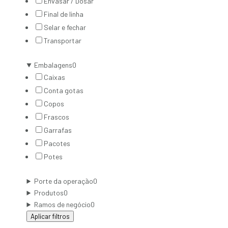
Envasar / Dosar
Final de linha
Selar e fechar
Transportar
Embalagens
0
Caixas
Conta gotas
Copos
Frascos
Garrafas
Pacotes
Potes
Porte da operação
0
Produtos
0
Ramos de negócio
0
Aplicar filtros